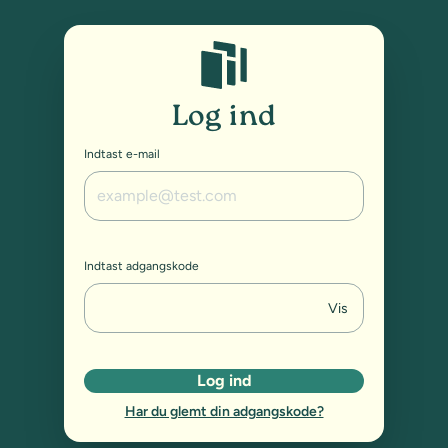
Studybox: Log ind
Log ind
Indtast e-mail
Indtast adgangskode
Vis
Log ind
Har du glemt din adgangskode?