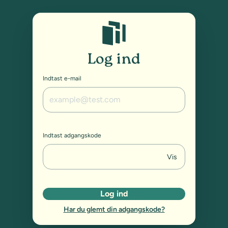
Studybox: Log ind
Log ind
Indtast e-mail
Indtast adgangskode
Vis
Log ind
Har du glemt din adgangskode?