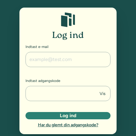
Studybox: Log ind
Log ind
Indtast e-mail
Indtast adgangskode
Vis
Log ind
Har du glemt din adgangskode?