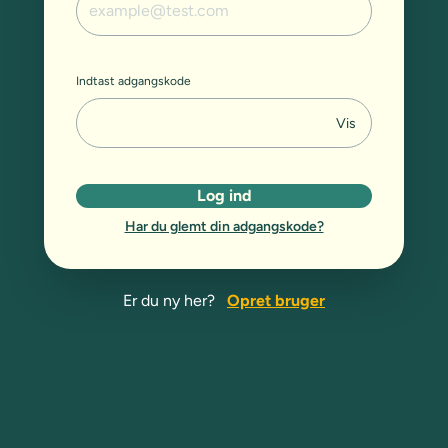
Indtast adgangskode
Vis
Log ind
Har du glemt din adgangskode?
Er du ny her?
Opret bruger