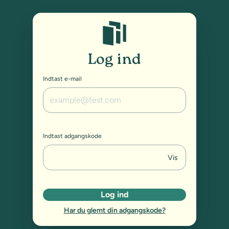
Studybox: Log ind
Log ind
Indtast e-mail
Indtast adgangskode
Vis
Log ind
Har du glemt din adgangskode?