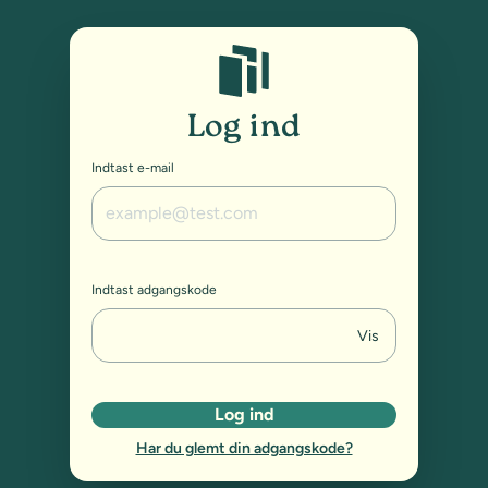
Studybox: Log ind
Log ind
Indtast e-mail
Indtast adgangskode
Vis
Log ind
Har du glemt din adgangskode?