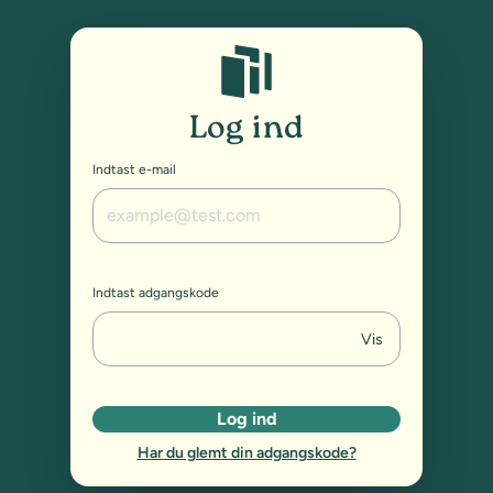
Studybox: Log ind
Log ind
Indtast e-mail
Indtast adgangskode
Vis
Log ind
Har du glemt din adgangskode?