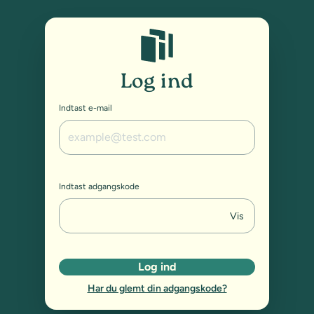
Studybox: Log ind
Log ind
Indtast e-mail
Indtast adgangskode
Vis
Log ind
Har du glemt din adgangskode?