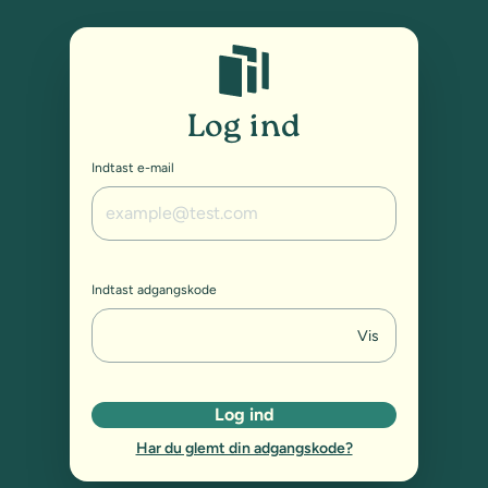
Studybox: Log ind
Log ind
Indtast e-mail
Indtast adgangskode
Vis
Log ind
Har du glemt din adgangskode?