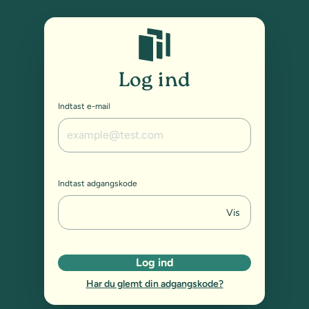
Studybox: Log ind
Log ind
Indtast e-mail
Indtast adgangskode
Vis
Log ind
Har du glemt din adgangskode?