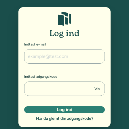
Studybox: Log ind
Log ind
Indtast e-mail
Indtast adgangskode
Vis
Log ind
Har du glemt din adgangskode?