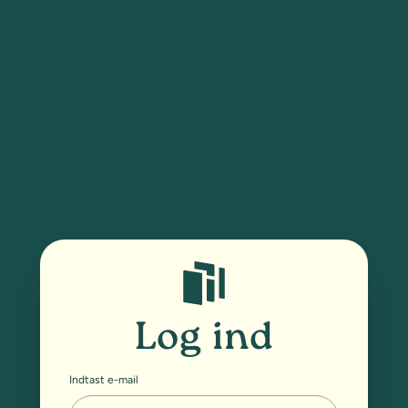
Log ind
Indtast e-mail