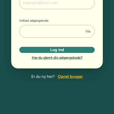
Indtast adgangskode
Vis
Log ind
Har du glemt din adgangskode?
Er du ny her?
Opret bruger