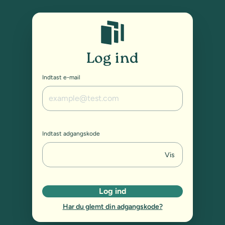
Studybox: Log ind
Log ind
Indtast e-mail
Indtast adgangskode
Vis
Log ind
Har du glemt din adgangskode?