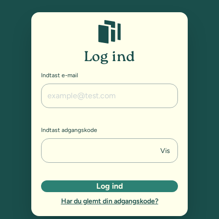
Studybox: Log ind
Log ind
Indtast e-mail
Indtast adgangskode
Vis
Log ind
Har du glemt din adgangskode?