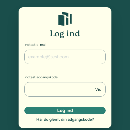
Studybox: Log ind
Log ind
Indtast e-mail
Indtast adgangskode
Vis
Log ind
Har du glemt din adgangskode?