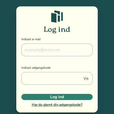
Studybox: Log ind
Log ind
Indtast e-mail
Indtast adgangskode
Vis
Log ind
Har du glemt din adgangskode?