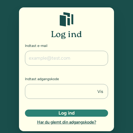
Studybox: Log ind
Log ind
Indtast e-mail
Indtast adgangskode
Vis
Log ind
Har du glemt din adgangskode?